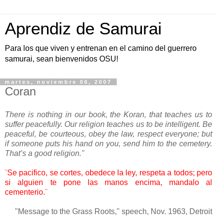
Aprendiz de Samurai
Para los que viven y entrenan en el camino del guerrero
samurai, sean bienvenidos OSU!
martes, noviembre 06, 2007
Coran
There is nothing in our book, the Koran, that teaches us to
suffer peacefully. Our religion teaches us to be intelligent. Be
peaceful, be courteous, obey the law, respect everyone; but
if someone puts his hand on you, send him to the cemetery.
That’s a good religion."
¨Se pacifico, se cortes, obedece la ley, respeta a todos; pero
si alguien te pone las manos encima, mandalo al
cementerio.¨
"Message to the Grass Roots," speech, Nov. 1963, Detroit