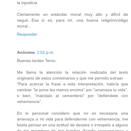
la injusticia.
Ciertamente un estándar moral muy alto y difícil de
seguir...Esa si es, para mí, una buena religión/código
moral...
Responder
Anónimo
2:01 p.m.
Buenas tardes Terox;
Me llama la atención la relación realizada del texto
originario de estos cometnarios y que me permito extraer
"Para acercar la frase a esta interpretación, habría que
cambiar "te pone las manos encima" por "amenaza tu vida",
o bien, "mándalo al cementerio" por "defiéndete con
vehemencia".
En lo personal considero que no es necesaria una
amenaza a mi vida para defenderme con vehemencia, me
basta pensar en una actitud de desaire o irrespeto a alguno
de los miembros de mis familias (familia consanguínea y