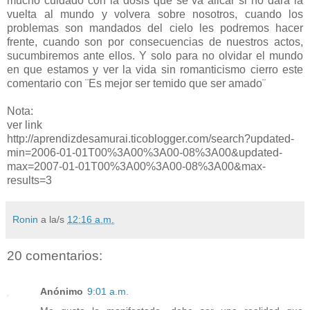
mucho cuidado con la dosis que se va alicar si no dara la
vuelta al mundo y volvera sobre nosotros, cuando los
problemas son mandados del cielo les podremos hacer
frente, cuando son por consecuencias de nuestros actos,
sucumbiremos ante ellos. Y solo para no olvidar el mundo
en que estamos y ver la vida sin romanticismo cierro este
comentario con ¨Es mejor ser temido que ser amado¨
Nota:
ver link
http://aprendizdesamurai.ticoblogger.com/search?updated-
min=2006-01-01T00%3A00%3A00-08%3A00&updated-
max=2007-01-01T00%3A00%3A00-08%3A00&max-
results=3
Ronin
a la/s
12:16 a.m.
20 comentarios:
Anónimo
9:01 a.m.