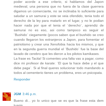
poder acorde a ese criterio, si hablamos del Japon
medieval, una persona que no fuera de la clase guerrera
digamos un comerciante, no se inclinaba lo suficiente para
saludar a un samurai y este se veia ofendido, tenia todo el
derecho de la ley para matarlo en el lugar, y no le podian
hacer nada por que el tenia el ¨derecho¨, aprendiz de
samurai no es eso, asi como tampoco es seguir el
¨Bushido¨ ciegamente (pocos saben que el bushido se creo
cuando llegaron los extranjeros a Japon, para fomentar el
patriotismo y crear una Xenofobia hacia los mismos, y que
en la segunda guerra mundial el ¨Bushido¨ fue la base del
lavado de cerebro que les dieron a los pilotos kamikases.
La frase es Tacita! Si comentes una falta vas a pagar, como
dice mi profesor de karate: ¨El que la hace debe y el que
debe paga¨. Si al final queres solucionar todo mandando a
todos al cementerio tienes un problema, eres un psicopata.
Responder
JGM
3:46 p.m.
Bueno di... yo lo unico que se es que la frase esta dem
tuanis...