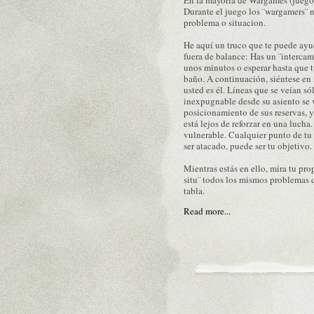
En la mayoría de Wargames (juegos d
Durante el juego los ¨wargamers¨ n
problema o situacion.
He aquí un truco que te puede ayud
fuera de balance: Has un ¨intercam
unos minutos o esperar hasta que t
baño. A continuación, siéntese en 
usted es él. Líneas que se veían s
inexpugnable desde su asiento se 
posicionamiento de sus reservas, y
está lejos de reforzar en una luch
vulnerable. Cualquier punto de tu
ser atacado, puede ser tu objetivo.
Mientras estás en ello, mira tu pro
situ¨ todos los mismos problemas 
tabla.
Read more...