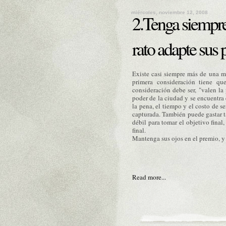
miércoles, noviembre 12, 2008
2.Tenga siempre
rato adapte sus p
Existe casi siempre más de una man
primera consideración tiene qu
consideración debe ser, "valen l
poder de la ciudad y se encuentra 
la pena, el tiempo y el costo de se
capturada. También puede gastar t
débil para tomar el objetivo final
final.
Mantenga sus ojos en el premio, y 
Read more...