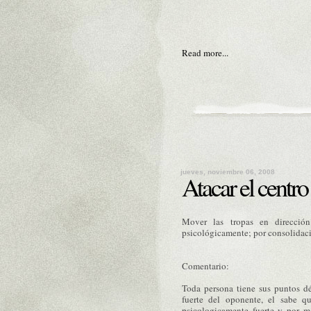
Read more...
jueves, noviembre 06, 2008
Atacar el centro
Mover las tropas en dirección
psicológicamente; por consolidació
Comentario:
Toda persona tiene sus puntos dé
fuerte del oponente, el sabe q
psicologicamente fuerte y por m