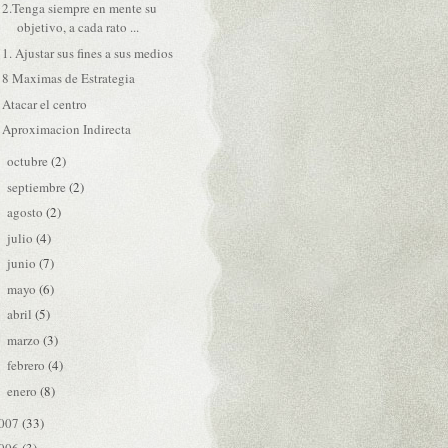
2.Tenga siempre en mente su
objetivo, a cada rato ...
1. Ajustar sus fines a sus medios
8 Maximas de Estrategia
Atacar el centro
Aproximacion Indirecta
octubre
(2)
►
septiembre
(2)
►
agosto
(2)
►
julio
(4)
►
junio
(7)
►
mayo
(6)
►
abril
(5)
►
marzo
(3)
►
febrero
(4)
►
enero
(8)
►
007
(33)