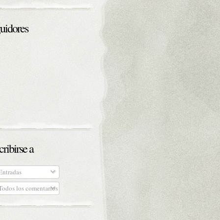
uidores
cribirse a
ntradas
odos los comentarios