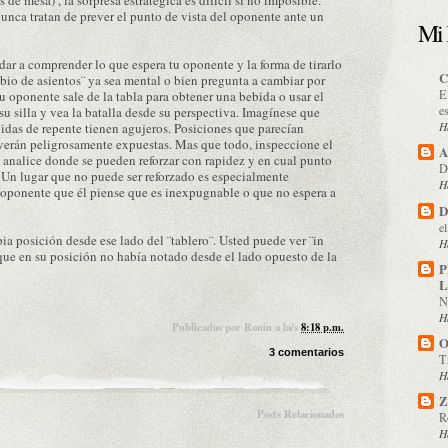
e mesa) , la sorpresa estratégica es difícil si no imposible.
unca tratan de prever el punto de vista del oponente ante un
Mi 
ar a comprender lo que espera tu oponente y la forma de tirarlo
C
bio de asientos¨ ya sea mental o bien pregunta a cambiar por
E
u oponente sale de la tabla para obtener una bebida o usar el
e
su silla y vea la batalla desde su perspectiva. Imagínese que
H
ólidas de repente tienen agujeros. Posiciones que parecían
verán peligrosamente expuestas. Mas que todo, inspeccione el
A
 analice donde se pueden reforzar con rapidez y en cual punto
D
a. Un lugar que no puede ser reforzado es especialmente
H
 oponente que él piense que es inexpugnable o que no espera a
D
e
pia posición desde ese lado del ¨tablero¨. Usted puede ver ¨in
H
que en su posición no había notado desde el lado opuesto de la
P
L
N
H
Publicadas por
Ronin
a la/s
8:18 p.m.
O
3 comentarios
T
H
Z
Posts Relacionados
R
H