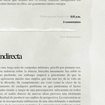
tras fuerzas en ellos, asi gastaremos menos energia
Publicadas por
Ronin
a la/s
8:01 p.m.
3 comentarios
Posts Relacionados
ndirecta
e una larga serie de campañas militares,
percibí
por primera vez,
on
indirecta sobre la directa, buscaba meramente luz sobre la
s profunda, sin embargo
empecé
a percatarme de que la
a
aplicacion
mucho mas amplia, que era una ley de la vida en
e la
filosofía
. Su cumplimiento
era
visto como la clave de la
tamiento de cualquier problema en que predomina el factor
ades tiende a surgir de una preocupacion subyacente en todos
sos, el asalto directo de nuevas ideas provoca una obstinada
dificultad de producir un cambio de perspectiva. La conversion se
e la insospechada infiltracion de una idea diferente o mediante
nco de la oposicion instintiva. La aproximacion indirecta es tan