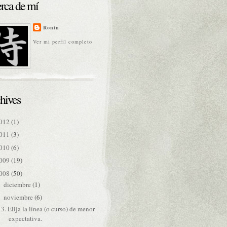
rca de mí
Ronin
Ver mi perfil completo
hives
012
(1)
011
(3)
010
(6)
009
(19)
008
(50)
diciembre
(1)
►
noviembre
(6)
▼
3. Elija la línea (o curso) de menor
expectativa.