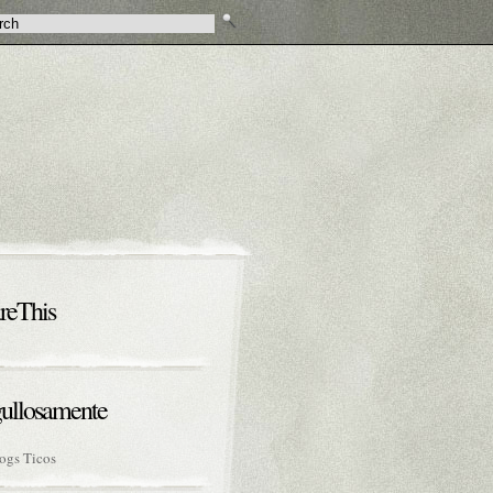
reThis
ullosamente