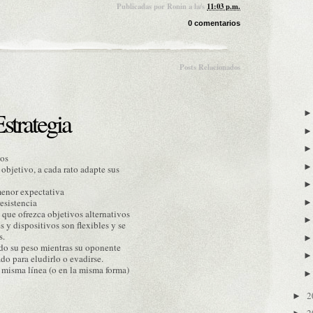
Publicadas por
Ronin
a la/s
11:03 p.m.
0 comentarios
Posts Relacionados
strategia
ios
objetivo, a cada rato adapte sus
 menor expectativa
esistencia
 que ofrezca objetivos alternativos
 y dispositivos son flexibles y se
s.
odo su peso mientras su oponente
ado para eludirlo o evadirse.
a misma línea (o en la misma forma)
2
►