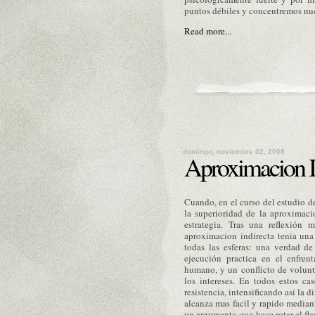
puntos débiles y concentremos nues
Read more...
domingo, noviembre 02, 2008
Aproximacion I
Cuando, en el curso del estudio d
la superioridad de la
aproximaci
estrategia. Tras una
reflexión
ma
aproximacion
indirecta tenia un
todas las esferas: una verdad d
ejecución
practica en el enfren
humano, y un conflicto de volunt
los intereses. En todos estos ca
resistencia, intensificando asi la 
alcanza mas facil y rapido mediant
un argumento que hace rotar el fla