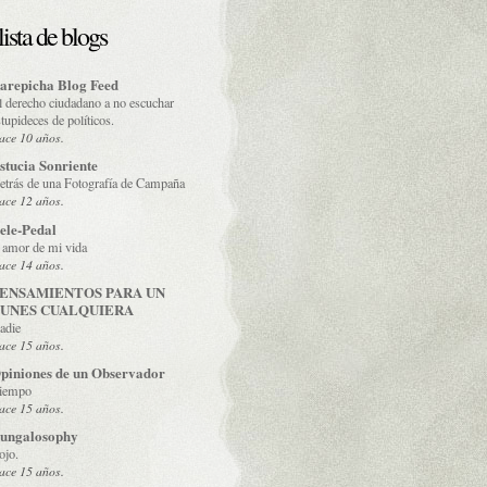
lista de blogs
arepicha Blog Feed
l derecho ciudadano a no escuchar
stupideces de políticos.
ace 10 años.
stucia Sonriente
etrás de una Fotografía de Campaña
ace 12 años.
ele-Pedal
l amor de mi vida
ace 14 años.
ENSAMIENTOS PARA UN
UNES CUALQUIERA
adie
ace 15 años.
piniones de un Observador
iempo
ace 15 años.
ungalosophy
ojo.
ace 15 años.