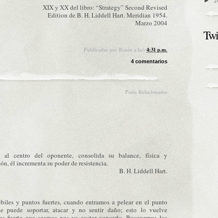
2
►
XIX y XX del libro: “Strategy” Second Revised
Edition de B. H. Liddell Hart. Meridian 1954.
Marzo 2004
Twi
Publicadas por
Ronin
a la/s
4:31 p.m.
4 comentarios
Posts Relacionados
 al centro del oponente, consolida su balance, física y
n, él incrementa su poder de resistencia.
B. H. Liddell Hart.
biles y puntos fuertes, cuando entramos a pelear en el punto
ue puede soportar, atacar y no sentir daño; esto lo vuelve
as fuerte que seamos nos va costar vencerlo. Busquemos los