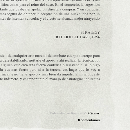
litica como para el reino del sexo. En el comercio, la sugestion
ante que cualquier apelacion directa a comprar. Y en cualquier
a mas segura de obtener la aceptacion de una nueva idea por un
 antes de intentar vencerla; y el efecto se alcanza mejor atrayendo
.
STRATEGY
B.H. LIDDELL HART, 1954
sico de cualquier arte marcial de combate cuerpo a cuerpo para
 desestabilizarlo, quitarle el apoyo y ahí realizar la técnica, por
lguien este crea una fuerza contraria o resistencia, si lo sigo
da ves mas fuerte pero si a la tercera ves hago que lo voy a
trincante no tiene apoyo y mas bien da impulso a mi jalón, este
e indirecto, y es importante el manejo de estrategias indirectas
Publicadas por
Ronin
a la/s
9:58 a.m.
0 comentarios