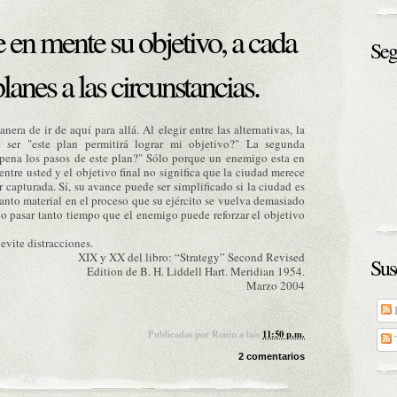
 en mente su objetivo, a cada
Seg
lanes a las circunstancias.
era de ir de aquí para allá. Al elegir entre las alternativas, la
e ser "este plan permitirá lograr mi objetivo?" La segunda
a pena los pasos de este plan?" Sólo porque un enemigo esta en
entre usted y el objetivo final no significa que la ciudad merece
r capturada. Sí, su avance puede ser simplificado si la ciudad es
anto material en el proceso que su ejército se vuelva demasiado
, o pasar tanto tiempo que el enemigo puede reforzar el objetivo
evite distracciones.
XIX y XX del libro: “Strategy” Second Revised
Sus
Edition de B. H. Liddell Hart. Meridian 1954.
Marzo 2004
E
Publicadas por
Ronin
a la/s
11:50 p.m.
T
2 comentarios