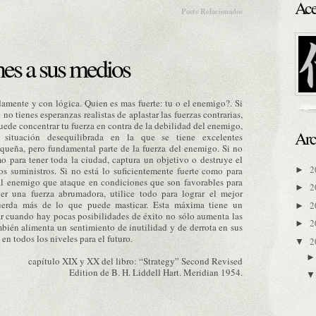
Ace
Posts Relacionados
ines a sus medios
amente y con lógica. Quien es mas fuerte: tu o el enemigo?. Si
 no tienes esperanzas realistas de aplastar las fuerzas contrarias,
puede concentrar tu fuerza en contra de la debilidad del enemigo,
Arc
situación desequilibrada en la que se tiene excelentes
equeña, pero fundamental parte de la fuerza del enemigo. Si no
mo para tener toda la ciudad, captura un objetivo o destruye el
2
►
os suministros. Si no está lo suficientemente fuerte como para
 al enemigo que ataque en condiciones que son favorables para
2
►
ner una fuerza abrumadora, utilice todo para lograr el mejor
uerda más de lo que puede masticar. Esta máxima tiene un
2
►
r cuando hay pocas posibilidades de éxito no sólo aumenta las
2
►
mbién alimenta un sentimiento de inutilidad y de derrota en sus
 en todos los niveles para el futuro.
2
▼
capítulo XIX y XX del libro: “Strategy” Second Revised
Edition de B. H. Liddell Hart. Meridian 1954.