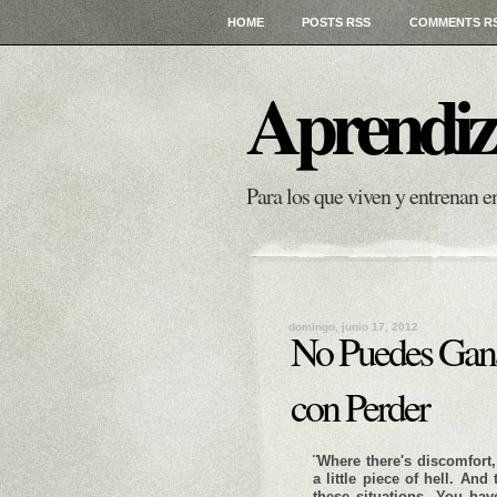
HOME
POSTS RSS
COMMENTS R
Aprendiz
Para los que viven y entrenan 
domingo, junio 17, 2012
No Puedes Ganar
con Perder
¨Where there's discomfort, 
a little piece of hell. And
these situations. You hav