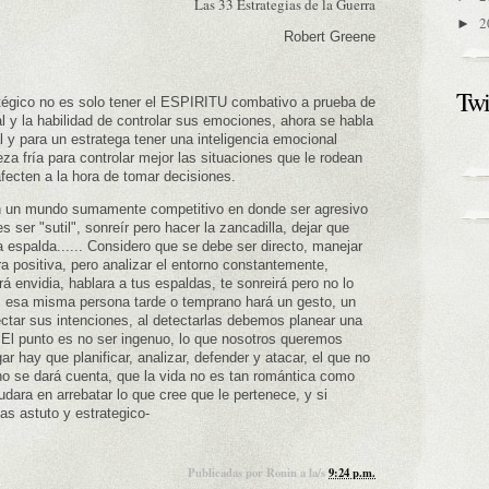
Las 33 Estrategias de la Guerra
2
►
Robert Greene
Twi
atégico no es solo tener el ESPIRITU combativo a prueba de
l y la habilidad de controlar sus emociones, ahora se habla
 y para un estratega tener una inteligencia emocional
za fría para controlar mejor las situaciones que le rodean
afecten a la hora de tomar decisiones.
n un mundo sumamente competitivo en donde ser agresivo
s ser "sutil", sonreír pero hacer la zancadilla, dejar que
a espalda...... Considero que se debe ser directo, manejar
a positiva, pero analizar el entorno constantemente,
á envidia, hablara a tus espaldas, te sonreirá pero no lo
, esa misma persona tarde o temprano hará un gesto, un
ectar sus intenciones, al detectarlas debemos planear una
 El punto es no ser ingenuo, lo que nosotros queremos
ar hay que planificar, analizar, defender y atacar, el que no
o se dará cuenta, que la vida no es tan romántica como
dara en arrebatar lo que cree que le pertenece, y si
s astuto y estrategico-
Publicadas por
Ronin
a la/s
9:24 p.m.