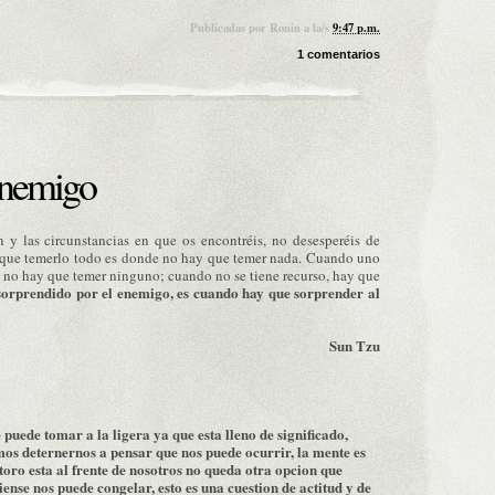
Publicadas por
Ronin
a la/s
9:47 p.m.
1 comentarios
Enemigo
ón y las circunstancias en que os encontréis, no desesperéis de
 que temerlo todo es donde no hay que temer nada. Cuando uno
, no hay que temer ninguno; cuando no se tiene recurso, hay que
sorprendido por el enemigo, es cuando hay que sorprender al
Sun Tzu
 puede tomar a la ligera ya que esta lleno de significado,
s deternernos a pensar que nos puede ocurrir, la mente es
oro esta al frente de nosotros no queda otra opcion que
iense nos puede congelar, esto es una cuestion de actitud y de