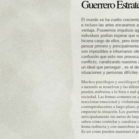
Guerrero Estrat
El mundo se ha vuelto creciente
e incluso las artes encaramos a
ventaja..Poseemos impulsos agre
individuos podían esperar que u
hiciera cargo de ellos, pero és
pensar primero y principalmente
son imposibles e inhumanos idea
confusión que esto nos provoca
conflicto, canalizando nuestros
un ideal que perseguir , es el d
situaciones y personas difíciles
Muchos psicólogos y sociólogos ha
a menudo se resuelven y las difere
pueden atribuirse a lo bien o mal
sociedad. Las formas comunes en qu
reaccionar emocional y violentame
contraproducentes a largo plazo, 
empeorar la situación. Los guerrer
anticipadamente sus metas de largo
saben cómo controlar y canalizar 
forma indirecta y con maniobras su
Es así como pueden mantener el pa