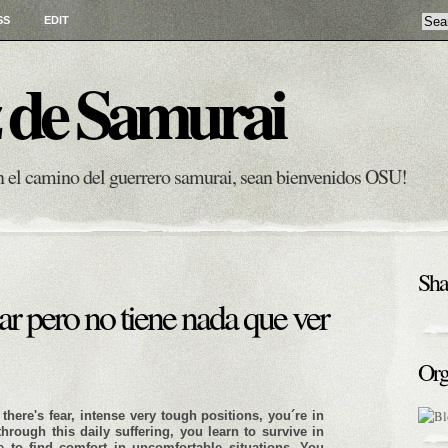
SS
EDIT
 de Samurai
en el camino del guerrero samurai, sean bienvenidos OSU!
Sha
 pero no tiene nada que ver
Org
there's fear, intense very tough positions, you´re in
 through this daily suffering, you learn to survive in
e to find comfort in uncomfortable situations. You