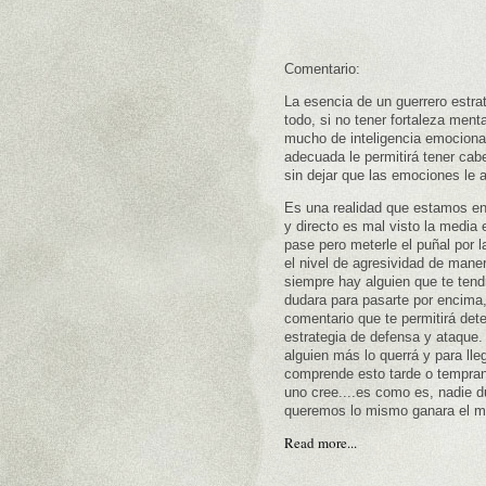
Comentario:
La esencia de un guerrero estr
todo, si no tener
fortaleza menta
mucho de inteligencia emocional
adecuada le permitirá tener cabe
sin dejar que las emociones le 
Es una realidad que estamos e
y directo es mal visto la media e
pase pero meterle el puñal por l
el nivel de agresividad de maner
siempre hay alguien que te tendr
dudara para pasarte por encima
comentario que te permitirá det
estrategia de defensa y ataque.
alguien más lo querrá y para lleg
comprende esto tarde o tempran
uno cree....es como es, nadie du
queremos lo mismo ganara el ma
Read more...