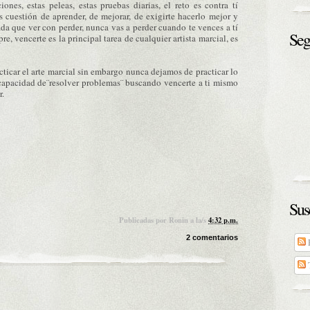
iones, estas peleas, estas pruebas diarias, el reto es contra tí
 cuestión de aprender, de mejorar, de exigirte hacerlo mejor y
ada que ver con perder, nunca vas a perder cuando te vences a tí
Seg
e, vencerte es la principal tarea de cualquier artista marcial, es
icar el arte marcial sin embargo nunca dejamos de practicar lo
capacidad de¨resolver problemas¨ buscando vencerte a ti mismo
r.
Sus
Publicadas por
Ronin
a la/s
4:32 p.m.
2 comentarios
E
T