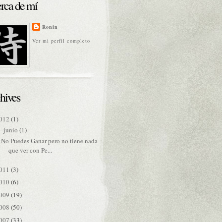
rca de mí
Ronin
Ver mi perfil completo
hives
012
(1)
junio
(1)
▼
No Puedes Ganar pero no tiene nada
que ver con Pe...
011
(3)
010
(6)
009
(19)
008
(50)
007
(33)