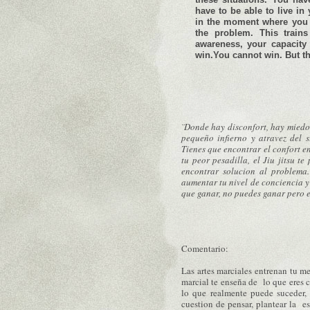
h
ave to be able to live in
in the moment where you 
the problem. This trains
awareness, your capacity
win.You cannot win. But th
¨Donde hay disconfort, hay miedo, 
pequeño infierno y atravez del s
Tienes que encontrar el confort en
tu peor pesadilla, el Jiu jitsu 
encontrar solucion al problema.
aumentar tu nivel de conciencia 
que ganar, no puedes ganar pero 
Comentario:
Las artes marciales entrenan tu men
marcial te enseña de lo que eres 
lo que realmente puede suceder, 
cuestion de pensar, plantear la e