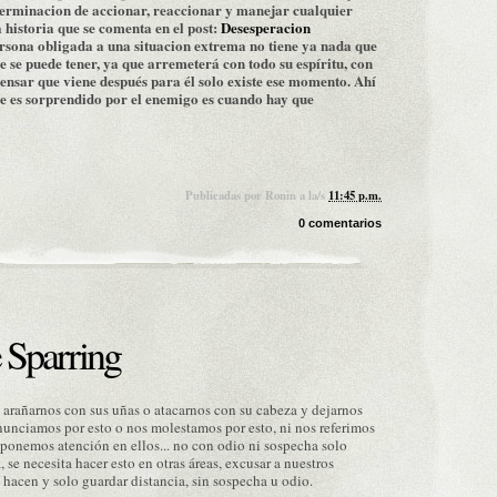
determinacion de accionar, reaccionar
y manejar cualquier
a historia que se comenta en el post:
Desesperacion
ersona obligada a una situacion extrema no tiene ya nada que
e se puede tener, ya que arremeterá con todo su espíritu, con
pensar que viene después para él solo existe ese momento. Ahí
se es sorprendido por el enemigo es cuando hay que
Publicadas por
Ronin
a la/s
11:45 p.m.
0 comentarios
 Sparring
 arañarnos con sus uñas o atacarnos con su cabeza y dejarnos
nunciamos por esto o nos molestamos por esto, ni nos referimos
 ponemos atención en ellos... no con odio ni sospecha solo
se necesita hacer esto en otras áreas, excusar a nuestros
hacen y solo guardar distancia, sin sospecha u odio.