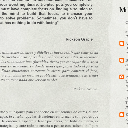
 your worst nightmare. Jiu-jitsu puts you completely
Mi 
must have complete focus on finding a solution to
 the mind to build that focus, to increase your
 to solve problems. Sometimes, you don´t have to
C
at has nothing to do with losing"
E
e
H
Rickson Gracie
A
D
situaciones intensas y dificiles te hacen sentir que estas en un
H
ufrimiento diario aprendes a sobrevivir en estas situaciones.
D
 las situaciones incorfortables, tienes que ser capaz de vivir en
e
te pone en momentos en donde tienes que poner todo el foco en
H
 Estas situaciones entrenan la mente para contruir el foco,
y tu capacidad de resolver problemas, ocacionalmente no tienes
P
esto no tiene nada que ver con perder¨
L
N
¨Rickson Gracie¨
H
O
T
H
te y tu espiritu para conocerte en situaciones de estrés, el arte
Z
capaz, te enseña que las situaciones en tu mente son peores que
R
te enseña a esperar, a tener paciencia, no todo es fuerza, es
H
strategia, y ante todo te enseña a pensar con ¨adrenalina¨ para