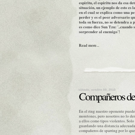
espiritu, el espiritu nos da esa 
situación, un ejemplo de esto es l
en el cual se explica como una p
perder y es el peor adversario qu
toda su fuerza, no se detendra a 
es como dice Sun Tzu: ¨..cuando 
sorprender al enemigo¨!
Read more...
sábado, octubre 09, 2010
Compañeros de
En el ring nuestro oponente puede
moretones, pero nosotros no lo de
a ellos como tipos violentos. Solo
guardando una distancia adecuada, 
compañeros de sparring por lo que 