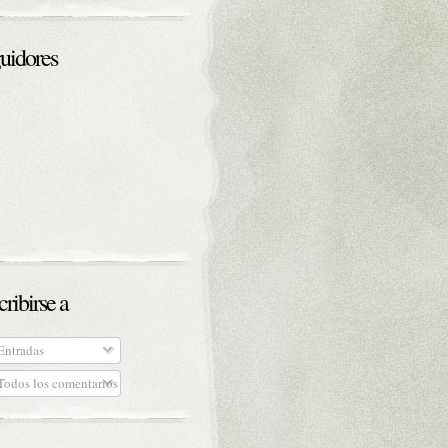
uidores
cribirse a
ntradas
odos los comentarios