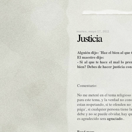
martes, mayo 17, 2011
Justicia
Alguién dijo: ¨Haz el bien al que 
El maestro dijo:
- Si al que te hace el mal lo pr
bien? Debes de hacer justicia con 
Comentario:
No me meteré en el tema religioso o
para este tema, y la verdad no cono
estan respetando, si te ofenden no p
pága¨, si cualquier persona tiene l
debe y no se puede olvidar, hay qu
es agradecido sera
agraciado
..
Read more...