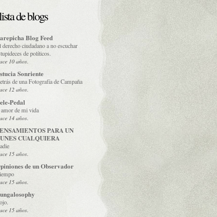
lista de blogs
arepicha Blog Feed
l derecho ciudadano a no escuchar
stupideces de políticos.
ace 10 años.
stucia Sonriente
etrás de una Fotografía de Campaña
ace 12 años.
ele-Pedal
l amor de mi vida
ace 14 años.
ENSAMIENTOS PARA UN
UNES CUALQUIERA
adie
ace 15 años.
piniones de un Observador
iempo
ace 15 años.
ungalosophy
ojo.
ace 15 años.