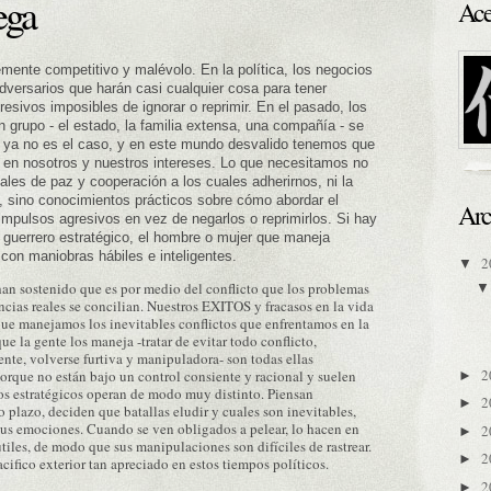
ega
Ace
mente competitivo y malévolo. En la política, los negocios
dversarios que harán casi cualquier cosa para tener
sivos imposibles de ignorar o reprimir. En el pasado, los
n grupo - el estado, la familia extensa, una compañía - se
te ya no es el caso, y en este mundo desvalido tenemos que
 en nosotros y nuestros intereses. Lo que necesitamos no
les de paz y cooperación a los cuales adherirnos, ni la
, sino conocimientos prácticos
sobre cómo abordar el
Arc
 impulsos agresivos en vez de negarlos o reprimirlos. Si hay
e guerrero estratégico, el hombre o mujer que maneja
 con maniobras hábiles e inteligentes.
2
▼
n sostenido que es por medio del conflicto que
los problemas
ncias reales se concilian. Nuestros EXITOS y fracasos en la vida
 que manejamos los inevitables
conflictos que enfrentamos en la
e la gente los maneja -tratar de evitar todo conflicto,
nte, volverse furtiva y manipuladora- son todas ellas
2
porque no están bajo un control consiente
y racional y suelen
►
os estratégicos
operan de modo muy distinto. Piensan
2
►
 plazo, deciden que batallas eludir y cuales son inevitables,
sus emociones. Cuando se ven obligados a pelear, lo hacen en
2
►
tiles, de modo que sus manipulaciones son difíciles de rastrear.
2
►
cifico
exterior tan apreciado en estos tiempos políticos.
2
►