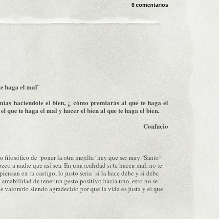
6 comentarios
te haga el mal¨
emias haciendole el bien, ¿ cómo premiarás al que te haga el
el que te haga el mal y hacer el bien al que te haga el bien.
Confucio
 filosófico de ¨poner la otra mejilla¨ hay que ser muy ¨Santo¨
zco a nadie que así sea. En una realidad si te hacen mal, no te
iensan en tu castigo, lo justo seria ¨si la hace debe y si debe
a amabilidad de tener un gesto positivo hacia uno, esto no se
e valorarlo siendo agradecido por que la vida es justa y el que