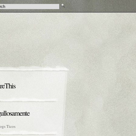
reThis
ullosamente